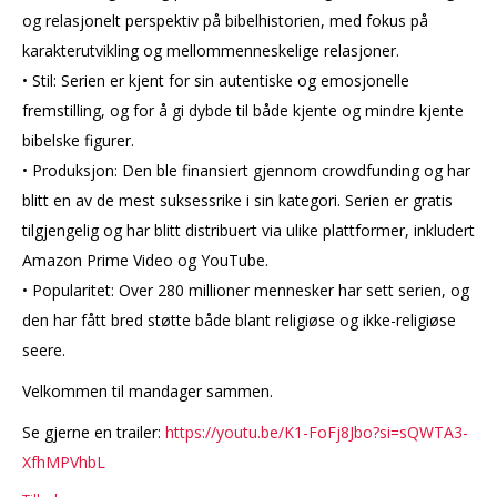
og relasjonelt perspektiv på bibelhistorien, med fokus på
karakterutvikling og mellommenneskelige relasjoner.
• Stil: Serien er kjent for sin autentiske og emosjonelle
fremstilling, og for å gi dybde til både kjente og mindre kjente
bibelske figurer.
• Produksjon: Den ble finansiert gjennom crowdfunding og har
blitt en av de mest suksessrike i sin kategori. Serien er gratis
tilgjengelig og har blitt distribuert via ulike plattformer, inkludert
Amazon Prime Video og YouTube.
• Popularitet: Over 280 millioner mennesker har sett serien, og
den har fått bred støtte både blant religiøse og ikke-religiøse
seere.
Velkommen til mandager sammen.
Se gjerne en trailer:
https://youtu.be/K1-FoFj8Jbo?si=sQWTA3-
XfhMPVhbL