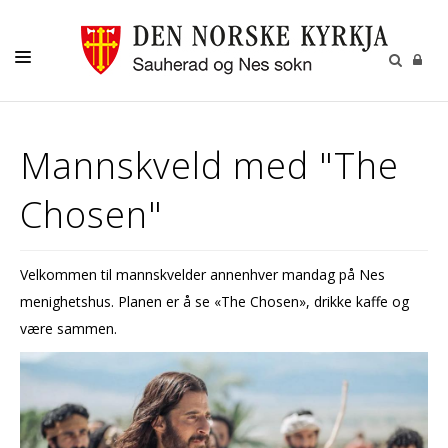
KYRKJA VÅR
Mannskveld med "The
BARN OG UNGE
Chosen"
VAKSNE
MISJON OG GIVERTENESTE
Velkommen til mannskvelder annenhver mandag på Nes
KULTUR
menighetshus. Planen er å se «The Chosen», drikke kaffe og
GRAVFERD
være sammen.
KALENDER
OM OSS